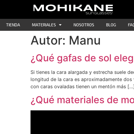
TIENDA
MATERIALES
NOSOTROS
BLOG
FA
Autor:
Manu
¿Qué gafas de sol elegi
Si tienes la cara alargada y estrecha suele de
longitud de la cara es aproximadamente dos 
con caras ovaladas tienen un mentón más […
¿Qué materiales de mo