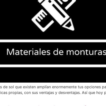
as de sol que existen amplían enormemente tus opciones p
sticas propias, con sus ventajas y desventajas. Así que ho