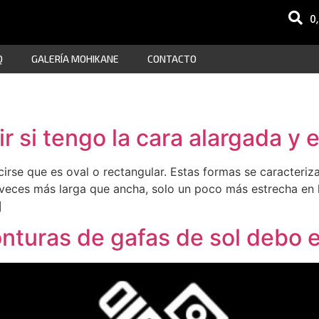
0
Q
GALERÍA MOHIKANE
CONTACTO
r si tengo la cara alargada y 
cirse que es oval o rectangular. Estas formas se caracteriz
veces más larga que ancha, solo un poco más estrecha en l
]
nturas de gafas de sol debo e