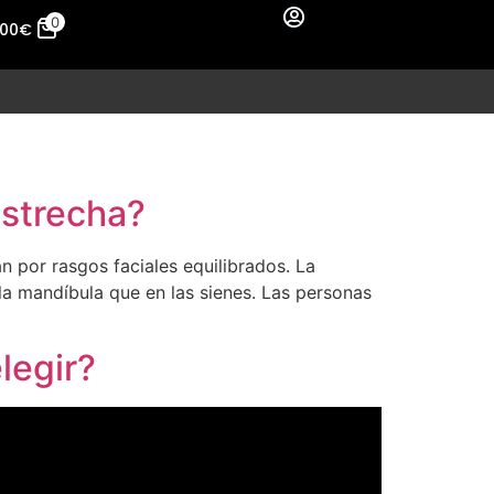
0
,00
€
estrecha?
an por rasgos faciales equilibrados. La
a mandíbula que en las sienes. Las personas
legir?