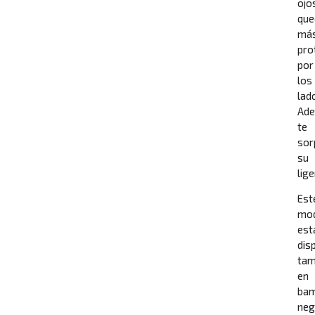
ojo
que
má
pro
por
los
lad
Ad
te
sor
su
lig
Est
mo
est
dis
tam
en
ba
neg