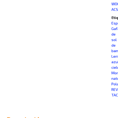
WO
ACS
Eti
Esp
Gaf
de
sol
de
ba
Len
azu
ciel
Mon
nat
Pol
RE
TAC