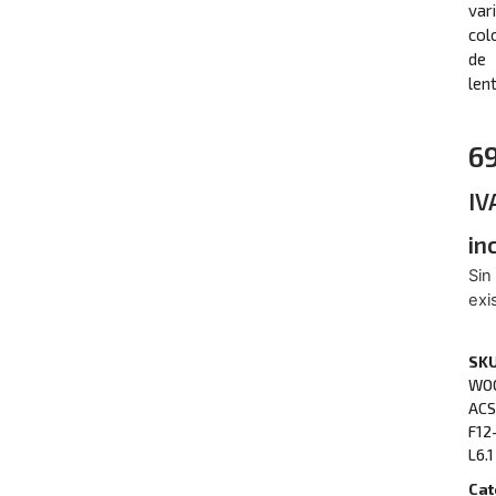
var
col
de
lent
6
IV
in
Sin
exi
SKU
WO
ACS
F12
L6.1
Cat