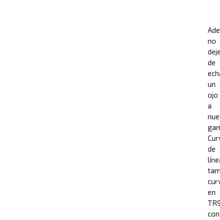
Ad
no
dej
de
ech
un
ojo
a
nue
ga
Cur
de
líne
tam
cur
en
TR
con