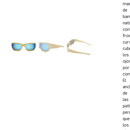
ma
de
ba
nat
con
fro
cur
cub
los
ojo
por
com
El
anc
de
las
pati
per
que
los