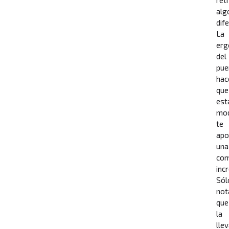
alg
dif
La
erg
del
pue
hac
que
est
mo
te
apo
una
com
incr
Sól
not
que
la
lle