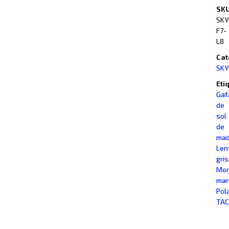
SKU
SKY
F7-
L8
Cat
SKY
Eti
Gaf
de
sol
de
mad
Len
gris
Mon
mar
Pol
TAC