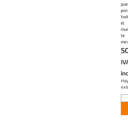
pue
por
tod
el
mu
te
mir
5
IV
in
Ha
exi