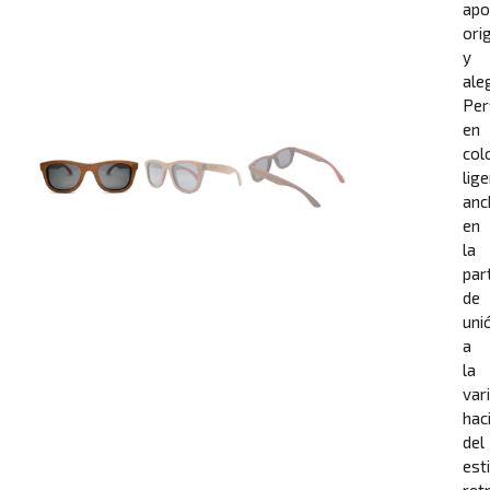
apo
ori
y
aleg
Perf
en
col
lig
anc
en
la
par
de
uni
a
la
vari
hac
del
est
ret