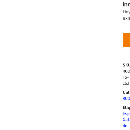
in
Ha
exi
SKU
ROD
F6-
L6.1
Cat
RO
Eti
Esp
Gaf
de