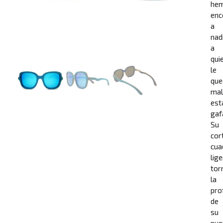
he
enc
a
nad
a
qui
le
que
mal
est
gaf
Su
cor
cua
lig
tor
la
pro
de
su
pue