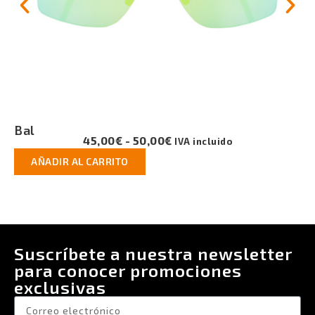
Milos
5,00
€
-
50,00
€
4
IVA incluido
CARRITO
AÑADIR AL 
Suscríbete a nuestra newsletter
para conocer promociones
exclusivas