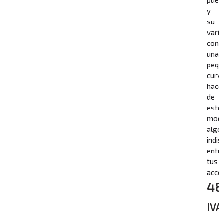
y
su
vari
con
una
peq
cur
hac
de
est
mo
alg
ind
ent
tus
acc
4
IV