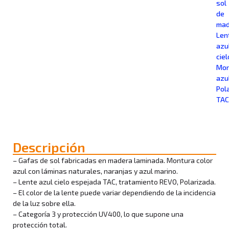
sol
de
mad
Len
azu
ciel
Mon
azu
Pol
TAC
Descripción
– Gafas de sol fabricadas en madera laminada. Montura color
azul con láminas naturales, naranjas y azul marino.
– Lente azul cielo espejada TAC, tratamiento REVO, Polarizada.
– El color de la lente puede variar dependiendo de la incidencia
de la luz sobre ella.
– Categoría 3 y protección UV400, lo que supone una
protección total.