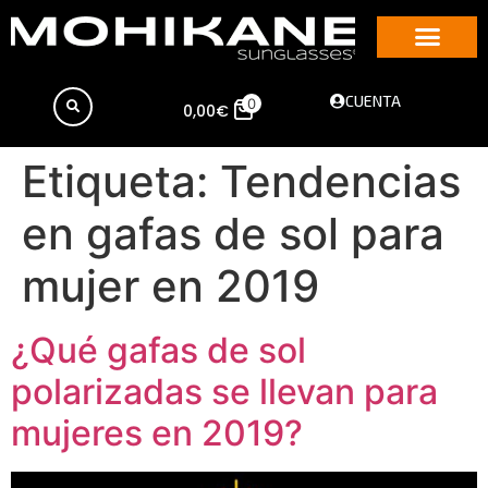
CUENTA
0
0,00
€
Etiqueta:
Tendencias
en gafas de sol para
mujer en 2019
¿Qué gafas de sol
polarizadas se llevan para
mujeres en 2019?